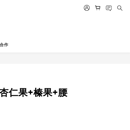
BUY NOW
合作
:杏仁果+榛果+腰