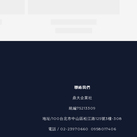
聯絡我們
鼎大企業社
統編75213309
地址/100台北市中山區松江路125號3樓-308
電話 / 02-23970660 0958017406