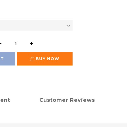
RT
BUY NOW
ment
Customer Reviews