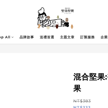
p All
品牌故事
送禮首選
主題文章
訂製服務
企業
混合堅果
果
NT$383
NT$333