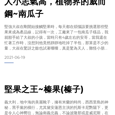
人小志氣高，植物界的威而
者，但預防勝於治療，再怎麼神奇的療法都是治本了，最終極
的作法當然是強壯宿主本身的能
鋼~南瓜子
堅強大叔在剛開始接觸堅果時，每天都在煩惱該要挑選那些堅
果來成為產品線，記得有一次，工廠來了一包南瓜子樣品，我
就順手給了大叔的小孩，當時只有4歲左右的安哥，當我還在
忙著工作時，沒想到他竟然靜靜地吃掉了半包，那算是不少的
量，大叔在驚訝之餘也試著嚐嚐，真是驚為天人，難怪小朋友
一下子就快吃完，立馬就決定加入產品線。
2021-06-19
堅果之王~榛果(榛子)
義大利，地中海的美麗靴子，擁有米蘭的時尚，西西里島的神
鋅的倉庫
秘，黑手黨的橫行，尤其黛安蓮恩主演的托斯卡尼艷陽下，更
是令人心神嚮往，無論南義北義，不論波隆那或是威尼斯，在