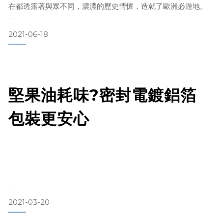
研究後才發現小小一顆南瓜子竟然有好多的成分都是對人體很
在都透露著與眾不同，濃濃的歷史情懷，造就了歐洲必遊地。
好的，其中最重要的是礦物質「鋅」的含量豐富，因此也被笑
稱為植物界的威而
2021-06-18
堅果油耗味?密封電鍍鋁箔
情人們撫慰的靈魂
包裝更安心
1982年食品業誕生了三大巨星：健怡可樂，伯朗咖啡，金莎巧
克力。這顆充滿榛果香氣，圓球造型的巧克力，立馬成為所有
情人們這最愛，歷久不衰。而它就是來自義大利，但靈魂卻是
來自榛果了。究竟巧克力與榛果像極了愛情般的
2021-03-20