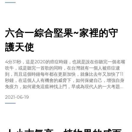
胡桃核桃傻傻分不清楚
胡桃又稱碧根果其實就是英文直譯「pecan」，在美國則是稱
山核桃，因此常常弄錯胡桃與核桃，但若細究其實有非常的不
同：
六合一綜合堅果~家裡的守
護天使
直觀：未剝殼前，胡桃較細長，核桃較趨圓
外殼：胡桃深棕色較薄，核桃淺棕色較厚
果實：胡桃咖啡色形似橄欖，核桃焦糖色狀似大腦
4分31秒，這是2020的癌症時鐘，也就是說在你聽完一個名嘴
食用：胡桃酥軟，
吹牛，或是聽完一首歌的同時，在台灣就有一個人被癌症逮
到，而且這個時鐘每年都在更新加快，就像比去年又加快了11
秒鐘，在這個人人有機會的威脅下，如何保健自己，增強自身
免疫力，如何避免這瘟神找上門，早成為現代人的一大考題。
2021-06-19
預防勝於治療
尤其在華人領域又更加複雜，我們有自古傳統的中醫，也接受
現代科技的西醫，更有無數流傳的民間療法，真是各有擁護