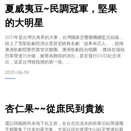
夏威夷豆~民調冠軍，堅果
腰果雞丁、腰果蝦仁、腰果松阪豬甚至腰果炒扇貝，都是非常
下飯的料理。是所有堅果中食用方式最多元的，除了入菜，也
的大明星
有蜜汁腰果、糖霜腰果、鹽焗腰果、麻辣腰果、鹽烤腰果、鹹
酥腰果等等數種食用方式，因此被喻
2011年是台灣古典界的大事，台灣國家交響樂團總監呂紹嘉，
踏上了雪梨歌劇院演出普契尼經典名劇「波希米亞人」，指揮
澳洲歌劇院暨芭蕾管弦樂團、澳洲歌劇院合唱團 ，獲得在場熱
烈掌聲達15分鐘，被譽為難得的演出，甚至發行DVD紀念演
出，這是台灣籍指揮的第一張。
2021-06-19
漫步雪梨，那座已被列為世界文化遺產的歌劇院，是每個人拍
照、打卡、注視的必到之地，雪梨歌劇院襯著驕傲的笑容，這
照片絕對足以讓所有人羨慕。完工於1974年的歌劇院猶如埃及
的金字塔，美國的自由女神或是中國的紫禁城般，是澳洲的代
表了。
杏仁果~~從庶民到貴族
&n
還記得鐵路尚未地下化之前，在台北往淡水的班車沿站周邊幾
乎都聚集了許多的夜市集，尤其以現在捷運中山站至雙連站最