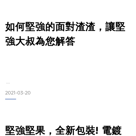
[ #堅強靠腰果編 ]
好的，今天就讓我們來談談油耗味
如何堅強的面對渣渣，讓堅
堅果除了自然香味外，有其他的味道都是死罪
強大叔為您解答
想當初年輕時滿滿的香氣
在成長的過程中，因為陽光空氣水的干擾
讓堅果們慢慢失去了自己的味道
所以一個完整密封隔絕外界干擾的包裝就非常重要了
2021-03-20
[ #堅強靠腰果編 ]
堅強堅果堅持選用電鍍鋁箔包裝
抱歉！堅果們其實天生就渣！！！！！
讓堅果們能更長時間保持自然風味
在經歷了不同的環境與遭遇後，只有渣多渣少之分
堅強堅果，全新包裝! 電鍍
有人能自我察覺，自己清理天然渣