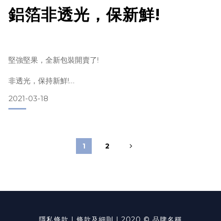
鋁箔非透光，保新鮮!
有的人就壞壞不自覺直接渣給你看
堅強大叔知道你討厭渣
堅強堅果，全新包裝開賣了!
所以每包堅強堅果在出門前，大叔都會提前部署去渣
非透光，保持新鮮!
讓每一包都清清白白實實在在完完整整
2021-03-18
不過明槍易躲，暗渣男防
只有讓自己堅強起來，才能抵抗所有可能的渣渣們
1
2
如何堅強的面對渣渣，讓堅強大叔為您解答
【 御渣三招】
隱私條款 | 條款及細則 | 2020 © 品牌名稱