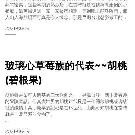
熱鬧密集，這些早期的熱炒店，在當時就是被稱為海產攤的小
餐廳，沿著鐵道邊一家一家緊密相連，等到晚上顧客臨門，那
人山人海的場面可真是令人懷念。那是早期台北慰勞做工的人
下工後，最好的去處，三三兩兩隨意一坐，炒幾疊酒菜，來幾
2021-06-19
瓶啤酒，伴著不時的火車聲，那算是一天最歡樂的時光，在當
時有些店家會提供或招待正餐吃完，只剩喝酒話當年的顧客，
一點花生米或是杏仁果、蠶豆等等，利用花生米的香，杏仁果
的脆，蠶豆的酥
玻璃心草莓族的代表~~胡桃
(碧根果)
胡桃鉗是柴可夫斯基的三大歌劇之一，是源自於一個非常有趣
的冒險童話。但真實世界的胡桃鉗卻只是一個開啟胡桃或者核
桃的鐵鑄工具，最早的記載是在13世紀，由此可知胡桃在當時
就是非常普遍的食物了。
2021-06-19